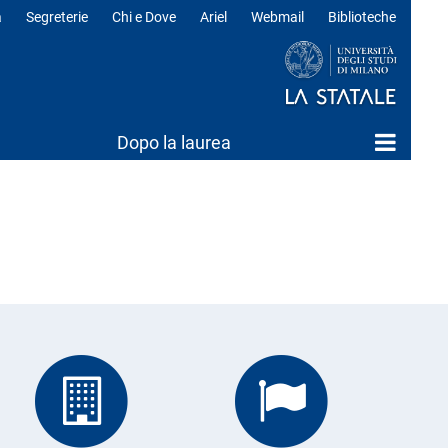
a
Segreterie
Chi e Dove
Ariel
Webmail
Biblioteche
ili
Dopo la laurea