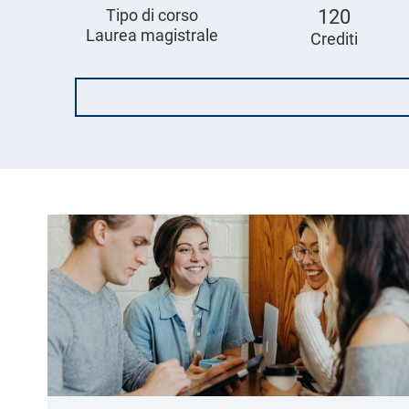
Tipo di corso
120
l
e
Laurea magistrale
Crediti